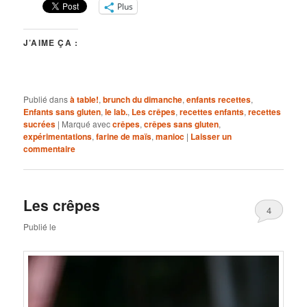
Plus
J’AIME ÇA :
Publié dans
à table!
,
brunch du dimanche
,
enfants recettes
,
Enfants sans gluten
,
le lab.
,
Les crêpes
,
recettes enfants
,
recettes
sucrées
|
Marqué avec
crêpes
,
crêpes sans gluten
,
expérimentations
,
farine de maïs
,
manioc
|
Laisser un
commentaire
Les crêpes
4
Publié le