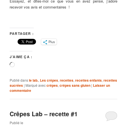
Essayez, et dites-moi ce que vous en avez pensé, j’adore
recevoir vos avis et commentaires !
PARTAGER :
Plus
J’AIME ÇA :
Chargement…
Publié dans
le lab.
,
Les crêpes
,
recettes
,
recettes enfants
,
recettes
sucrées
|
Marqué avec
crêpes
,
crêpes sans gluten
|
Laisser un
commentaire
Crêpes Lab – recette #1
Publié le