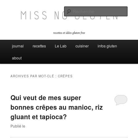
Aller
Aller
Miss no gluten, recettes et idées sans gluten
au
au
Rech
contenu
contenu
principal
secondaire
Miss No Gluten
Menu
journal
recettes
Le Lab
cuisiner
infos gluten
principal
about
ARCHIVES PAR MOT-CLÉ :
CRÊPES
Qui veut de mes super
bonnes crêpes au manioc, riz
gluant et tapioca?
Publié le