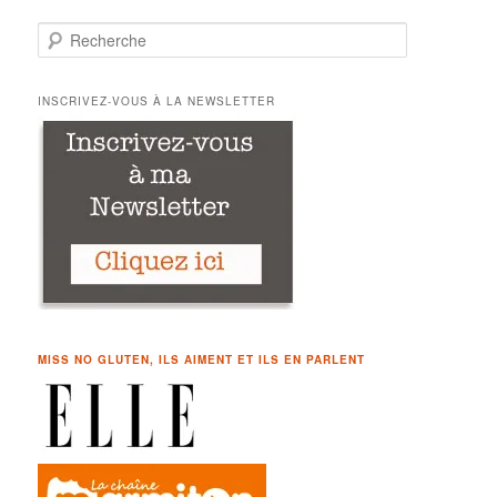
R
e
c
h
INSCRIVEZ-VOUS À LA NEWSLETTER
e
r
c
h
e
MISS NO GLUTEN, ILS AIMENT ET ILS EN PARLENT