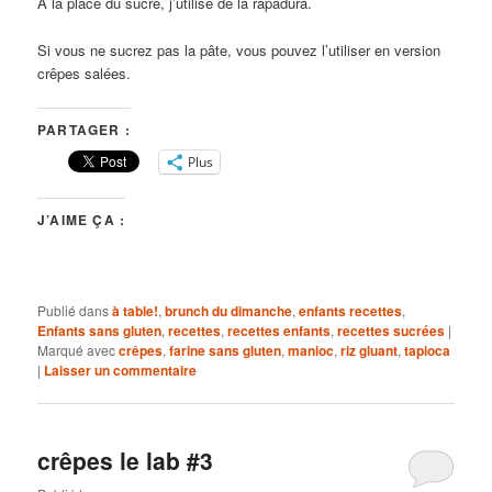
A la place du sucre, j’utilise de la rapadura.
Si vous ne sucrez pas la pâte, vous pouvez l’utiliser en version
crêpes salées.
PARTAGER :
Plus
J’AIME ÇA :
Publié dans
à table!
,
brunch du dimanche
,
enfants recettes
,
Enfants sans gluten
,
recettes
,
recettes enfants
,
recettes sucrées
|
Marqué avec
crêpes
,
farine sans gluten
,
manioc
,
riz gluant
,
tapioca
|
Laisser un commentaire
crêpes le lab #3