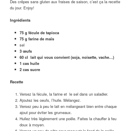
Des crêpes sans gluten aux fraises de saison, c’est ça la recette
du jour. Enjoy!
Ingrédients
75 g fécule de tapioca
75 g farine de maïs
sel
3 œufs
60 cl lait qui vous convient (soja, noisette, vache…)
1 cas huile
2 cas sucre
Recette
Versez la fécule, la farine et le sel dans un saladier.
Ajoutez les oeufs, l’huile. Mélangez.
Versez peu à peu le lait en mélangeant bien entre chaque
ajout pour éviter les grumeaux.
Huilez très légèrement une poêle. Faites la chauffer à feu
doux à moyen.
Versez un peu de pâte pour recouvrir le fond de la poêle.