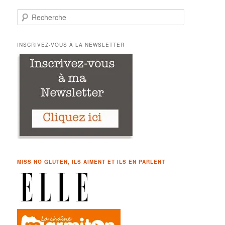
R
e
c
h
INSCRIVEZ-VOUS À LA NEWSLETTER
e
r
c
h
e
MISS NO GLUTEN, ILS AIMENT ET ILS EN PARLENT