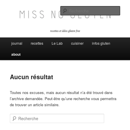
Aller
Aller
Miss no gluten, recettes et idées sans gluten
au
au
Rech
contenu
contenu
principal
secondaire
Miss No Gluten
Menu
journal
recettes
Le Lab
cuisiner
infos gluten
principal
about
Aucun résultat
Toutes nos excuses, mais aucun résultat n’a été trouvé dans
l’archive demandée. Peut-être qu’une recherche vous permettra
de trouver un article similaire.
Recherche