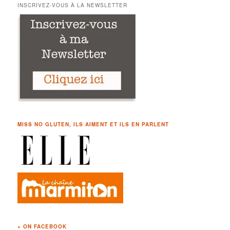
h
INSCRIVEZ-VOUS À LA NEWSLETTER
e
r
c
h
e
MISS NO GLUTEN, ILS AIMENT ET ILS EN PARLENT
+ ON FACEBOOK