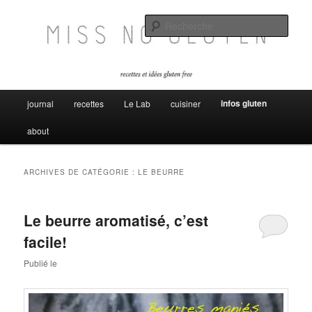
Aller
Aller
Miss no gluten, recettes et idées sans gluten
au
au
Rech
contenu
contenu
principal
secondaire
Miss No Gluten
Menu
infos gluten
journal
recettes
Le Lab
cuisiner
principal
about
ARCHIVES DE CATÉGORIE :
LE BEURRE
Le beurre aromatisé, c’est
facile!
Publié le