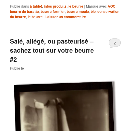
Publié dans
à table!
,
infos produits
,
le beurre
|
Marqué avec
AOC
,
beurre de baratte
,
beurre fermier
,
beurre moulé
,
bio
,
conservation
du beurre
,
le beurre
|
Laisser un commentaire
Salé, allégé, ou pasteurisé –
2
sachez tout sur votre beurre
#2
Publié le