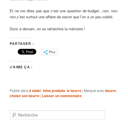
Et ne me dites pas que c’est une question de budget…non, non,
non,c’est surtout une affaire de savoir que l’on a un peu oublié.
Donc à demain, on se rafraichira la mémoire !
PARTAGER :
Plus
J’AIME ÇA :
Publié dans
à table!
,
infos produits
,
le beurre
|
Marqué avec
beurre
,
choisir son beurre
|
Laisser un commentaire
R
e
c