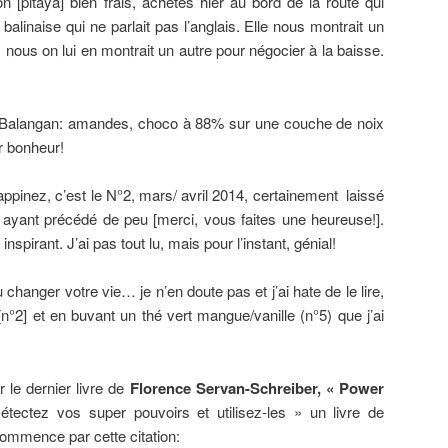
on [pitaya] bien frais, achetés hier au bord de la route qui
alinaise qui ne parlait pas l’anglais. Elle nous montrait un
x, nous on lui en montrait un autre pour négocier à la baisse.
de Balangan: amandes, choco à 88% sur une couche de noix
r bonheur!
appinez, c’est le N°2, mars/ avril 2014, certainement laissé
s ayant précédé de peu [merci, vous faites une heureuse!].
nspirant. J’ai pas tout lu, mais pour l’instant, génial!
eu changer votre vie… je n’en doute pas et j’ai hate de le lire,
n°2] et en buvant un thé vert mangue/vanille (n°5) que j’ai
er le dernier livre de
Florence Servan-Schreiber, « Power
tectez vos super pouvoirs et utilisez-les » un livre de
commence par cette citation: