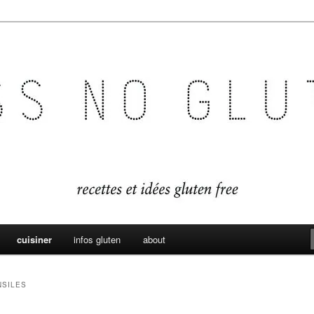
es sans gluten
en
cuisiner
infos gluten
about
NSILES