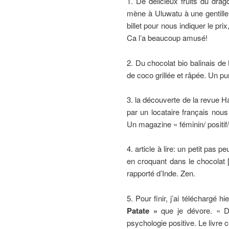
1. De délicieux fruits du drag
mène à Uluwatu à une gentille b
billet pour nous indiquer le pri
Ca l’a beaucoup amusé!
2. Du chocolat bio balinais 
de coco grillée et râpée. Un pu
3. la découverte de la revue H
par un locataire français nou
Un magazine « féminin/ positif/ i
4. article à lire: un petit pas p
en croquant dans le chocolat [
rapporté d’Inde. Zen.
5. Pour finir, j’ai téléchargé hi
Patate »
que je dévore. « Dé
psychologie positive. Le livre 