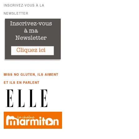
h
INSCRIVEZ-VOUS À LA
e
NEWSLETTER
r
c
h
e
MISS NO GLUTEN, ILS AIMENT
ET ILS EN PARLENT