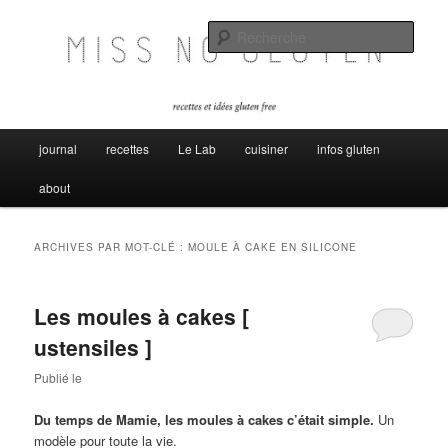
Aller
Aller
Miss no gluten, recettes et idées sans gluten
au
au
Rech
contenu
contenu
principal
secondaire
Miss No Gluten
Menu
journal
recettes
Le Lab
cuisiner
infos gluten
principal
about
ARCHIVES PAR MOT-CLÉ :
MOULE À CAKE EN SILICONE
Les moules à cakes [
ustensiles ]
Publié le
Du temps de Mamie, les moules à cakes c’était simple.
Un
modèle pour toute la vie.