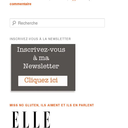
commentaire
R
e
c
h
INSCRIVEZ-VOUS À LA NEWSLETTER
e
r
c
h
e
MISS NO GLUTEN, ILS AIMENT ET ILS EN PARLENT