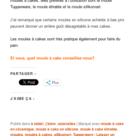
moules à cakes. Mes préférés à l’utilisation sont le moule
Tupperware, le moule étirable et le moule silikomart.
J’ai remarqué que certains moules en silicone achetés à bas prix
peuvent donner un arrière goût désagréable à mes cakes.
Les moules à cakes sont très pratique également pour faire du
pain.
Et vous, quel moule à cake conseillez-vous?
PARTAGER :
Plus
J’AIME ÇA :
Publié dans
à table!
,
j'aime
,
ustensiles
|
Marqué avec
moule à cake
en céramique
,
moule à cake en silicone
,
moule à cake étirable
,
moules
,
moules à cakes
,
silikomart
,
Tupperware
|
Laisser un