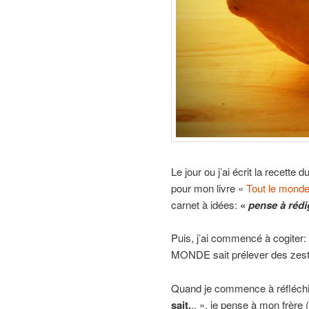
Le jour ou j’ai écrit la recette d
pour mon livre «
Tout le mond
carnet à idées:
«
pense à rédi
Puis, j’ai commencé à cogiter:
MONDE sait prélever des zest
Quand je commence à réfléch
sait.
.. », je pense à mon frère