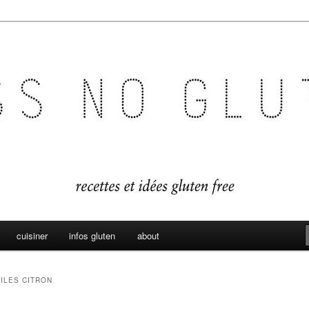
es sans gluten
en
cuisiner
infos gluten
about
ILES CITRON