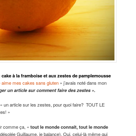
u
cake à la framboise et aux zestes de pamplemousse
e aime mes cakes sans gluten
» j’avais noté dans mon
ger un article sur comment faire des zestes ».
 « un article sur les zestes, pour quoi faire? TOUT LE
es! »
ir comme ça, «
tout le monde connait, tout le monde
 (désolée Guillaume, je balance). Oui, celui-là même qui