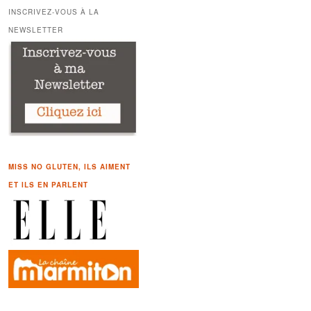
h
INSCRIVEZ-VOUS À LA
e
NEWSLETTER
r
c
h
e
MISS NO GLUTEN, ILS AIMENT
ET ILS EN PARLENT