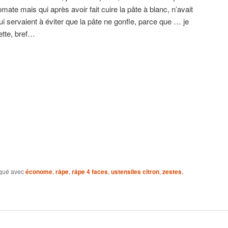
tomate mais qui après avoir fait cuire la pâte à blanc, n’avait
i servaient à éviter que la pâte ne gonfle, parce que … je
ette, bref…
qué avec
économe
,
râpe
,
râpe 4 faces
,
ustensiles citron
,
zestes
,