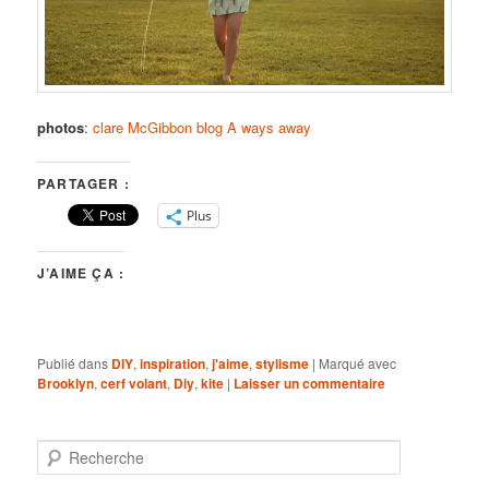
photos
:
clare McGibbon blog A ways away
PARTAGER :
Plus
J’AIME ÇA :
Publié dans
DIY
,
inspiration
,
j'aime
,
stylisme
|
Marqué avec
Brooklyn
,
cerf volant
,
Diy
,
kite
|
Laisser un commentaire
R
e