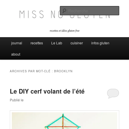
Aller
Aller
Miss no gluten, recettes et idées sans gluten
au
au
Rech
contenu
contenu
principal
secondaire
Miss No Gluten
Menu
journal
recettes
Le Lab
cuisiner
infos gluten
principal
about
ARCHIVES PAR MOT-CLÉ :
BROOKLYN
Le DIY cerf volant de l’été
Publié le