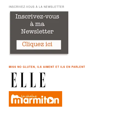
c
h
INSCRIVEZ-VOUS À LA NEWSLETTER
e
r
c
h
e
MISS NO GLUTEN, ILS AIMENT ET ILS EN PARLENT