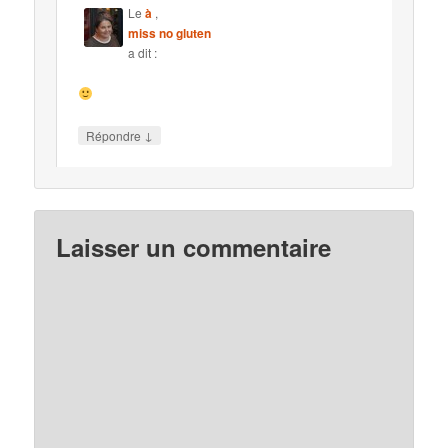
Le
à
,
miss no gluten
a dit :
↓
Répondre
Laisser un commentaire