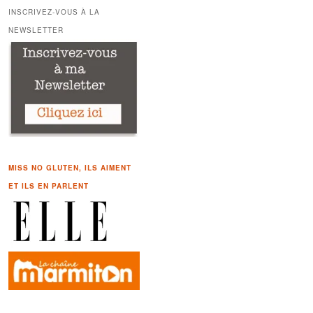
h
INSCRIVEZ-VOUS À LA
e
NEWSLETTER
r
c
h
e
MISS NO GLUTEN, ILS AIMENT
ET ILS EN PARLENT