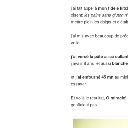
j’ai fait appel à
mon fidèle kitc
disent:
les pains sans gluten n’
mettre plein les doigts et c’étai
j’ai mis avec beaucoup de pr
voilà…
j’ai versé la pâte
aussi
collan
j’avais 8 ans et aussi
blanche
et
j’ai enfourné 45 mn
au mini
essayer.
Et voilà le résultat,
O miracle!
gonflaient pas.