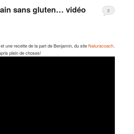
pain sans gluten… vidéo
2
et une recette de la part de Benjamin, du site
Naturacoach
.
pris plein de choses!