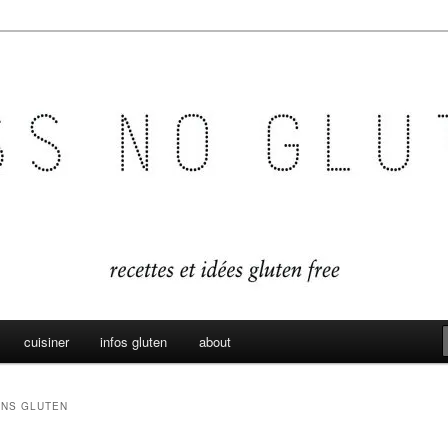
es sans gluten
en
cuisiner
infos gluten
about
ANS GLUTEN