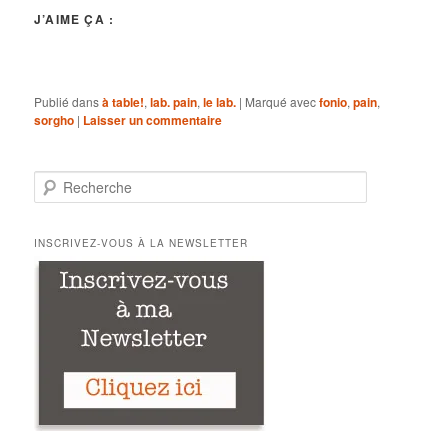
J’AIME ÇA :
Publié dans
à table!
,
lab. pain
,
le lab.
|
Marqué avec
fonio
,
pain
,
sorgho
|
Laisser un commentaire
R
e
c
h
INSCRIVEZ-VOUS À LA NEWSLETTER
e
r
c
h
e