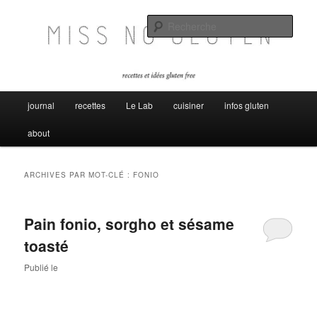
Aller
Aller
Miss no gluten, recettes et idées sans gluten
au
au
Rech
contenu
contenu
principal
secondaire
Miss No Gluten
Menu
journal
recettes
Le Lab
cuisiner
infos gluten
principal
about
ARCHIVES PAR MOT-CLÉ :
FONIO
Pain fonio, sorgho et sésame
toasté
Publié le